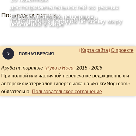
достопримечательностей из разных
Последние статьи
уголков планеты
10 удивительных пещерных
Самый дорогой отель в мире
10 островных городов по всему миру
поселений в мире
Карта сайта
О проекте
ПОЛНАЯ ВЕРСИЯ
Аруба на портале
"Руки в Ноги"
2015 - 2026
При полной или частичной перепечатке редакционных и
авторских материалов гиперссылка на «RukiVNogi.com»
обязательна.
Пользовательское соглашение